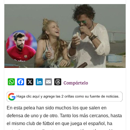
W
F
X
L
E
T
Compártelo
h
a
i
m
h
a
c
n
a
r
t
e
k
i
e
En esta pelea han sido muchos los que salen en
s
b
e
l
a
defensa de uno y de otro. Tanto los más cercanos, hasta
A
o
d
d
p
o
I
s
el mismo club de fútbol en que juega el español, ha