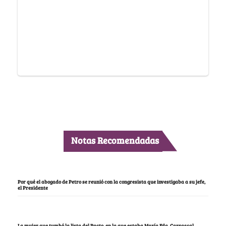
Notas Recomendadas
Por qué el abogado de Petro se reunió con la congresista que investigaba a su jefe,
el Presidente
La mujer que tumbó la lista del Pacto, en la que estaba María Fda. Carrascal,