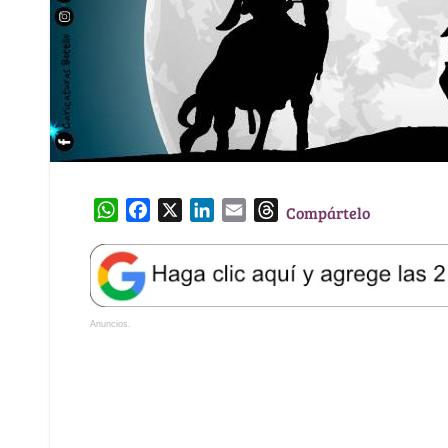
W
F
X
L
E
T
Compártelo
h
a
i
m
h
a
c
n
a
r
t
e
k
i
e
s
b
e
l
a
Anuncios.
A
o
d
d
p
o
I
s
p
k
n