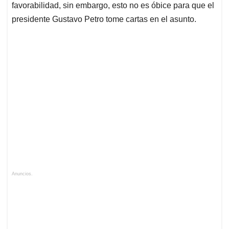
p
o
I
s
favorabilidad, sin embargo, esto no es óbice para que el
p
k
n
presidente Gustavo Petro tome cartas en el asunto.
Anuncios.