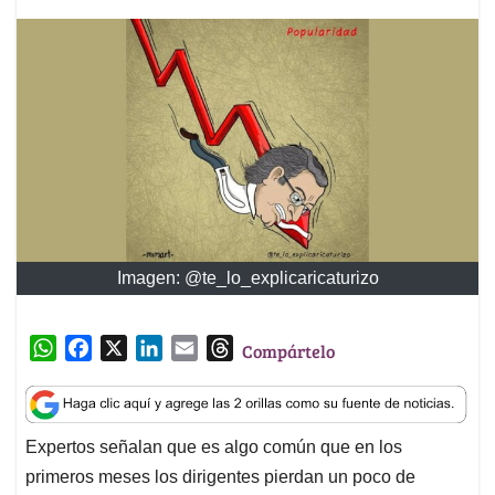
Imagen: @te_lo_explicaricaturizo
W
F
X
L
E
T
Compártelo
h
a
i
m
h
a
c
n
a
r
t
e
k
i
e
Expertos señalan que es algo común que en los
s
b
e
l
a
primeros meses los dirigentes pierdan un poco de
A
o
d
d