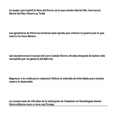
La mujer que tumbó la lista del Pacto, en la que estaba María Fda. Carrascal,
María del Mar Pizarro y “Lalis
Los opositores de Petro no tuvieron más opción que criticar la puerta por la que
entró a la Casa Blanca
Así encontraron el cuerpo del cura Camilo Torres, 60 años después de haber sido
escondido por un general del Ejército
Regresar a la radio para comentar fútbol, la solución de Iván Mejía para luchar
contra la depresión
La casona más de 100 años de la embajada de Colombia en Washington donde
Petro afinó su cara a cara con Trump