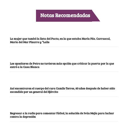
Notas Recomendadas
La mujer que tumbó la lista del Pacto, en la que estaba María Fda. Carrascal,
María del Mar Pizarro y “Lalis
Los opositores de Petro no tuvieron más opción que criticar la puerta por la que
entró a la Casa Blanca
Así encontraron el cuerpo del cura Camilo Torres, 60 años después de haber sido
escondido por un general del Ejército
Regresar a la radio para comentar fútbol, la solución de Iván Mejía para luchar
contra la depresión