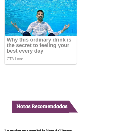
Notas Recomendadas
La mujer que tumbó la lista del Pacto,