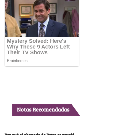
Notas Recomendadas
Por qué el abogado de Petro se reunió