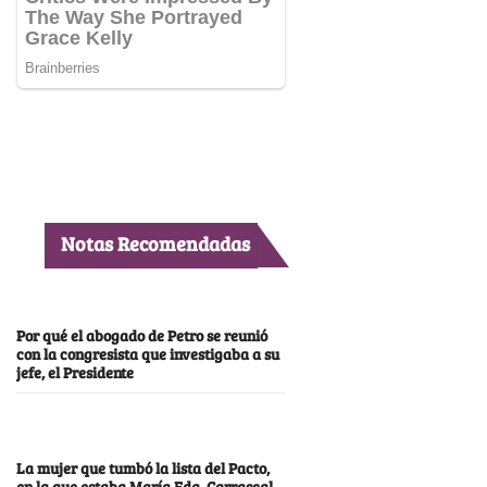
Notas Recomendadas
Por qué el abogado de Petro se reunió
con la congresista que investigaba a su
jefe, el Presidente
La mujer que tumbó la lista del Pacto,
en la que estaba María Fda. Carrascal,