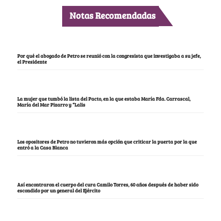
Notas Recomendadas
Por qué el abogado de Petro se reunió con la congresista que investigaba a su jefe,
el Presidente
La mujer que tumbó la lista del Pacto, en la que estaba María Fda. Carrascal,
María del Mar Pizarro y “Lalis
Los opositores de Petro no tuvieron más opción que criticar la puerta por la que
entró a la Casa Blanca
Así encontraron el cuerpo del cura Camilo Torres, 60 años después de haber sido
escondido por un general del Ejército