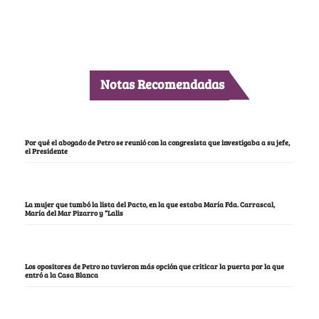
Notas Recomendadas
Por qué el abogado de Petro se reunió con la congresista que investigaba a su jefe,
el Presidente
La mujer que tumbó la lista del Pacto, en la que estaba María Fda. Carrascal,
María del Mar Pizarro y “Lalis
Los opositores de Petro no tuvieron más opción que criticar la puerta por la que
entró a la Casa Blanca