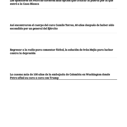
Los opositores de Petro no tuvieron más opción que criticar la puerta por la que
entró a la Casa Blanca
Así encontraron el cuerpo del cura Camilo Torres, 60 años después de haber sido
escondido por un general del Ejército
Regresar a la radio para comentar fútbol, la solución de Iván Mejía para luchar
contra la depresión
La casona más de 100 años de la embajada de Colombia en Washington donde
Petro afinó su cara a cara con Trump