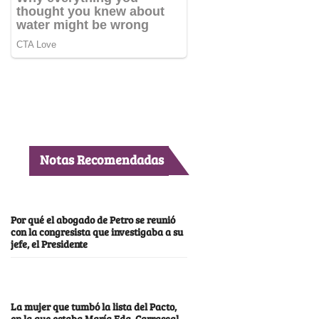
Notas Recomendadas
Por qué el abogado de Petro se reunió
con la congresista que investigaba a su
jefe, el Presidente
La mujer que tumbó la lista del Pacto,
en la que estaba María Fda. Carrascal,