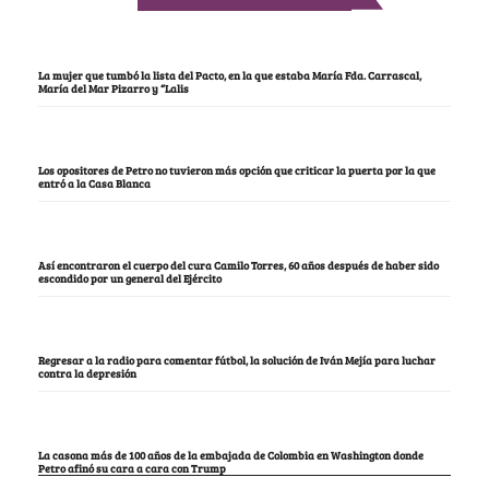
La mujer que tumbó la lista del Pacto, en la que estaba María Fda. Carrascal,
María del Mar Pizarro y “Lalis
Los opositores de Petro no tuvieron más opción que criticar la puerta por la que
entró a la Casa Blanca
Así encontraron el cuerpo del cura Camilo Torres, 60 años después de haber sido
escondido por un general del Ejército
Regresar a la radio para comentar fútbol, la solución de Iván Mejía para luchar
contra la depresión
La casona más de 100 años de la embajada de Colombia en Washington donde
Petro afinó su cara a cara con Trump