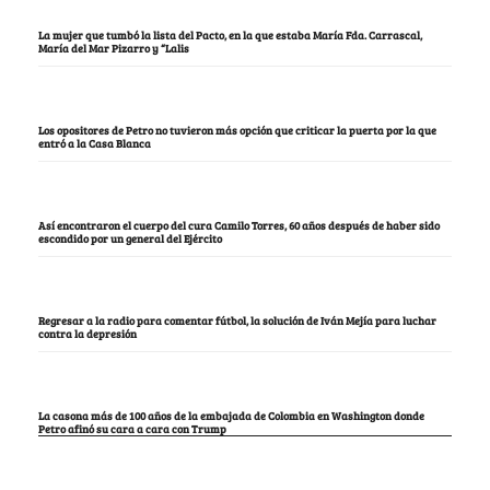
La mujer que tumbó la lista del Pacto, en la que estaba María Fda. Carrascal,
María del Mar Pizarro y “Lalis
Los opositores de Petro no tuvieron más opción que criticar la puerta por la que
entró a la Casa Blanca
Así encontraron el cuerpo del cura Camilo Torres, 60 años después de haber sido
escondido por un general del Ejército
Regresar a la radio para comentar fútbol, la solución de Iván Mejía para luchar
contra la depresión
La casona más de 100 años de la embajada de Colombia en Washington donde
Petro afinó su cara a cara con Trump