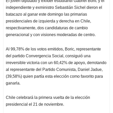
El joven diputado y exlíder estudiantil Gabriel Boric y el
s
b
e
l
a
independiente y exministro Sebastián Sichel dieron el
A
o
d
d
p
o
I
s
batacazo al ganar este domingo las primarias
p
k
n
presidenciales de izquierda y derecha en Chile,
respectivamente, dos candidaturas de cambio
generacional y con visiones moderadas de centro.
Al 99,78% de los votos emitidos, Boric, representante
del partido Convergencia Social, consiguió una
irreversible victoria con un 60,42% de apoyo, derrotando
al representante del Partido Comunista, Daniel Jadue,
(39,58%) quien partía esta elección como favorito para
ganarla.
Chile celebrará la primera vuelta de la elección
presidencial el 21 de noviembre.