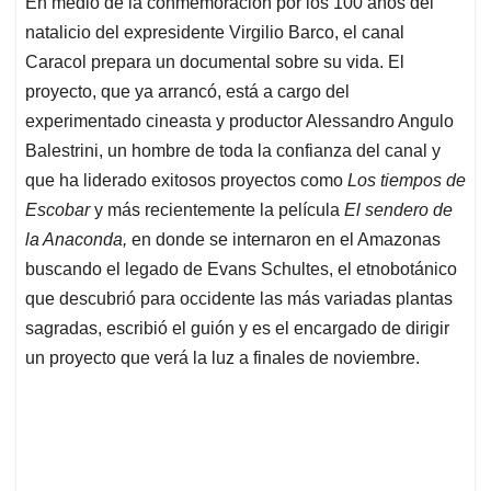
En medio de la conmemoración por los 100 años del
s
b
e
l
a
natalicio del expresidente Virgilio Barco, el canal
A
o
d
d
p
o
I
s
Caracol prepara un documental sobre su vida. El
p
k
n
proyecto, que ya arrancó, está a cargo del
experimentado cineasta y productor Alessandro Angulo
Balestrini, un hombre de toda la confianza del canal y
que ha liderado exitosos proyectos como
Los tiempos de
Escobar
y más recientemente la película
El sendero de
la Anaconda,
en donde se internaron en el Amazonas
buscando el legado de Evans Schultes, el etnobotánico
que descubrió para occidente las más variadas plantas
sagradas, escribió el guión y es el encargado de dirigir
un proyecto que verá la luz a finales de noviembre.