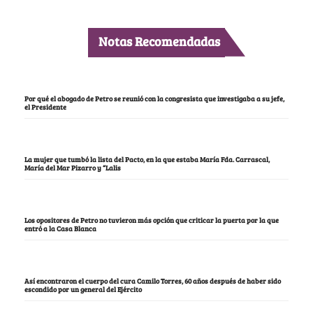
Notas Recomendadas
Por qué el abogado de Petro se reunió con la congresista que investigaba a su jefe,
el Presidente
La mujer que tumbó la lista del Pacto, en la que estaba María Fda. Carrascal,
María del Mar Pizarro y “Lalis
Los opositores de Petro no tuvieron más opción que criticar la puerta por la que
entró a la Casa Blanca
Así encontraron el cuerpo del cura Camilo Torres, 60 años después de haber sido
escondido por un general del Ejército