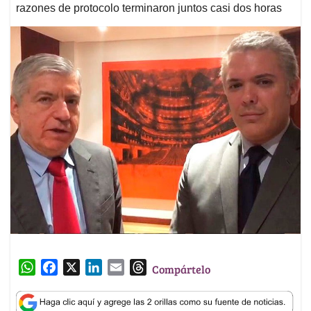
razones de protocolo terminaron juntos casi dos horas
W
F
X
L
E
T
Compártelo
h
a
i
m
h
a
c
n
a
r