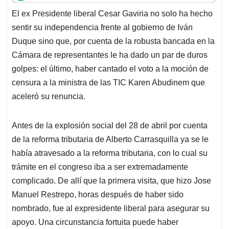
t
e
k
i
e
El ex Presidente liberal Cesar Gaviria no solo ha hecho
s
b
e
l
a
sentir su independencia frente al gobierno de Iván
A
o
d
d
p
o
I
s
Duque sino que, por cuenta de la robusta bancada en la
p
k
n
Cámara de representantes le ha dado un par de duros
golpes: el último, haber cantado el voto a la moción de
censura a la ministra de las TIC Karen Abudinem que
aceleró su renuncia.
Antes de la explosión social del 28 de abril por cuenta
de la reforma tributaria de Alberto Carrasquilla ya se le
había atravesado a la reforma tributaria, con lo cual su
trámite en el congreso iba a ser extremadamente
complicado. De allí que la primera visita, que hizo Jose
Manuel Restrepo, horas después de haber sido
nombrado, fue al expresidente liberal para asegurar su
apoyo. Una circunstancia fortuita puede haber