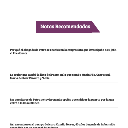
Notas Recomendadas
Por qué el abogado de Petro se reunió con la congresista que investigaba a su jefe,
el Presidente
La mujer que tumbó la lista del Pacto, en la que estaba María Fda. Carrascal,
María del Mar Pizarro y “Lalis
Los opositores de Petro no tuvieron más opción que criticar la puerta por la que
entró a la Casa Blanca
Así encontraron el cuerpo del cura Camilo Torres, 60 años después de haber sido
escondido por un general del Ejército