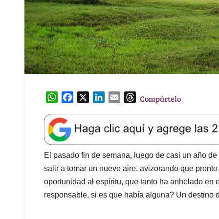
W
F
X
L
E
T
Compártelo
h
a
i
m
h
a
c
n
a
r
t
e
k
i
e
s
b
e
l
a
A
o
d
d
El pasado fin de semana, luego de casi un año de 
p
o
I
s
salir a tomar un nuevo aire, avizorando que pron
p
k
n
oportunidad al espíritu, que tanto ha anhelado en 
responsable, si es que había alguna? Un destino d