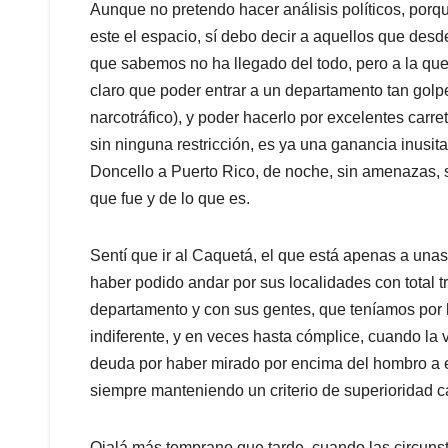
Aunque no pretendo hacer análisis políticos, porq
este el espacio, sí debo decir a aquellos que desd
que sabemos no ha llegado del todo, pero a la qu
claro que poder entrar a un departamento tan golpea
narcotráfico), y poder hacerlo por excelentes carre
sin ninguna restricción, es ya una ganancia inusit
Doncello a Puerto Rico, de noche, sin amenazas, s
que fue y de lo que es.
Sentí que ir al Caquetá, el que está apenas a unas
haber podido andar por sus localidades con total 
departamento y con sus gentes, que teníamos por 
indiferente, y en veces hasta cómplice, cuando la
deuda por haber mirado por encima del hombro a es
siempre manteniendo un criterio de superioridad c
Ojalá más temprano que tarde, cuando las circunst