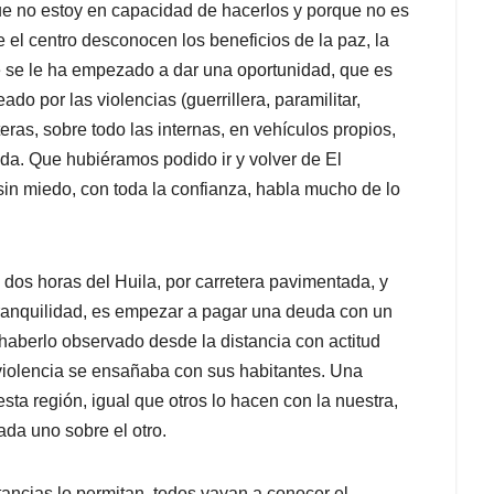
ue no estoy en capacidad de hacerlos y porque no es
e el centro desconocen los beneficios de la paz, la
e se le ha empezado a dar una oportunidad, que es
do por las violencias (guerrillera, paramilitar,
teras, sobre todo las internas, en vehículos propios,
ada. Que hubiéramos podido ir y volver de El
in miedo, con toda la confianza, habla mucho de lo
 dos horas del Huila, por carretera pavimentada, y
tranquilidad, es empezar a pagar una deuda con un
haberlo observado desde la distancia con actitud
 violencia se ensañaba con sus habitantes. Una
ta región, igual que otros lo hacen con la nuestra,
ada uno sobre el otro.
ancias lo permitan, todos vayan a conocer el