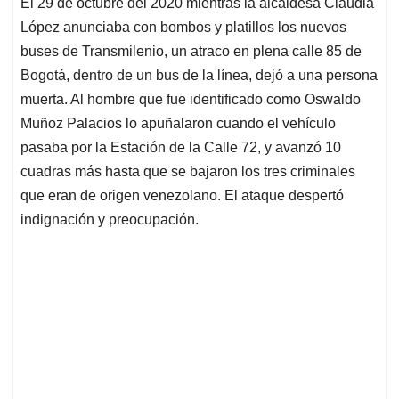
El 29 de octubre del 2020 mientras la alcaldesa Claudia
s
b
e
l
a
López anunciaba con bombos y platillos los nuevos
A
o
d
d
p
o
I
s
buses de Transmilenio, un atraco en plena calle 85 de
p
k
n
Bogotá, dentro de un bus de la línea, dejó a una persona
muerta. Al hombre que fue identificado como Oswaldo
Muñoz Palacios lo apuñalaron cuando el vehículo
pasaba por la Estación de la Calle 72, y avanzó 10
cuadras más hasta que se bajaron los tres criminales
que eran de origen venezolano. El ataque despertó
indignación y preocupación.