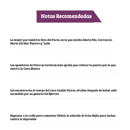
Notas Recomendadas
La mujer que tumbó la lista del Pacto, en la que estaba María Fda. Carrascal,
María del Mar Pizarro y “Lalis
Los opositores de Petro no tuvieron más opción que criticar la puerta por la que
entró a la Casa Blanca
Así encontraron el cuerpo del cura Camilo Torres, 60 años después de haber sido
escondido por un general del Ejército
Regresar a la radio para comentar fútbol, la solución de Iván Mejía para luchar
contra la depresión