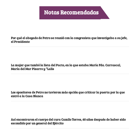
Notas Recomendadas
Por qué el abogado de Petro se reunió con la congresista que investigaba a su jefe,
el Presidente
La mujer que tumbó la lista del Pacto, en la que estaba María Fda. Carrascal,
María del Mar Pizarro y “Lalis
Los opositores de Petro no tuvieron más opción que criticar la puerta por la que
entró a la Casa Blanca
Así encontraron el cuerpo del cura Camilo Torres, 60 años después de haber sido
escondido por un general del Ejército