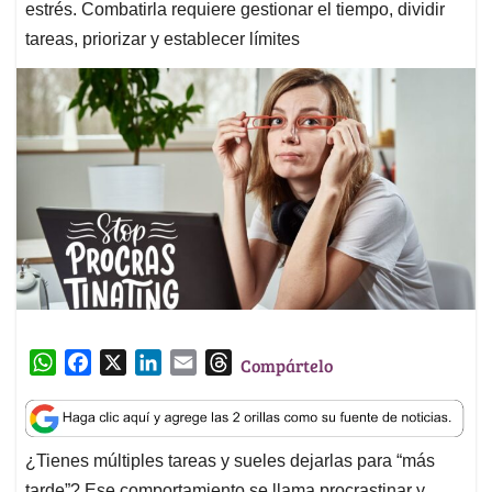
estrés. Combatirla requiere gestionar el tiempo, dividir
tareas, priorizar y establecer límites
W
F
X
L
E
T
Compártelo
h
a
i
m
h
a
c
n
a
r
t
e
k
i
e
¿Tienes múltiples tareas y sueles dejarlas para “más
s
b
e
l
a
tarde”? Ese comportamiento se llama procrastinar y