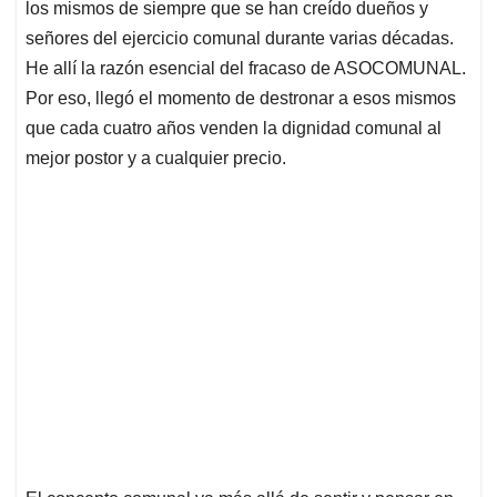
p
o
I
s
los mismos de siempre que se han creído dueños y
p
k
n
señores del ejercicio comunal durante varias décadas.
He allí la razón esencial del fracaso de ASOCOMUNAL.
Por eso, llegó el momento de destronar a esos mismos
que cada cuatro años venden la dignidad comunal al
mejor postor y a cualquier precio.