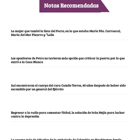
Notas Recomendadas
La mujer que tumbó la lista del Pacto, en la que estaba María Fda. Carrascal,
María del Mar Pizarro y “Lalis
Los opositores de Petro no tuvieron más opción que criticar la puerta por la que
entró a la Casa Blanca
Así encontraron el cuerpo del cura Camilo Torres, 60 años después de haber sido
escondido por un general del Ejército
Regresar a la radio para comentar fútbol, la solución de Iván Mejía para luchar
contra la depresión
La casona más de 100 años de la embajada de Colombia en Washington donde