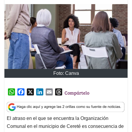
Foto: Canva
W
F
X
L
E
T
Compártelo
h
a
i
m
h
a
c
n
a
r
t
e
k
i
e
El atraso en el que se encuentra la Organización
s
b
e
l
a
Comunal en el municipio de Cereté es consecuencia de
A
o
d
d