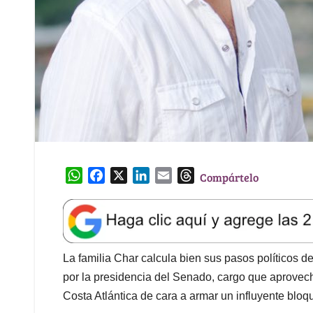
W
F
X
L
E
T
Compártelo
h
a
i
m
h
a
c
n
a
r
t
e
k
i
e
s
b
e
l
a
A
o
d
d
La familia Char calcula bien sus pasos políticos 
p
o
I
s
por la presidencia del Senado, cargo que aprovech
p
k
n
Costa Atlántica de cara a armar un influyente bloq