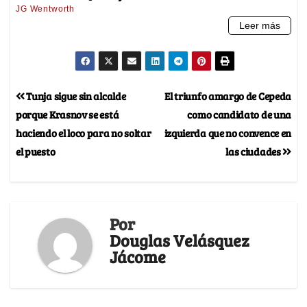
Tunja sigue sin alcalde
El triunfo amargo de Cepeda
porque Krasnov se está
como candidato de una
haciendo el loco para no soltar
izquierda que no convence en
el puesto
las ciudades
Por
Douglas Velásquez
Jácome