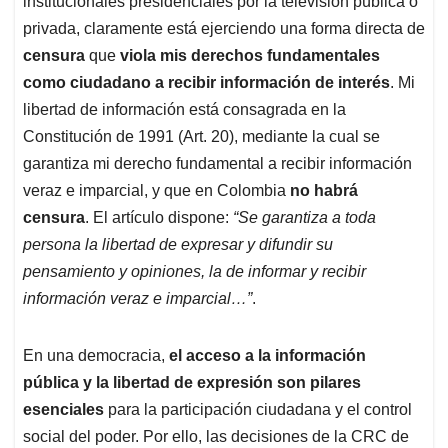
p
o
I
s
institucionales presidenciales por la televisión pública o
p
k
n
privada, claramente está ejerciendo una forma directa de
censura
que
viola mis derechos fundamentales
como ciudadano a recibir información de interés
. Mi
libertad de información está consagrada en la
Constitución de 1991 (Art. 20), mediante la cual se
garantiza mi derecho fundamental a recibir información
veraz e imparcial, y que en Colombia
no habrá
censura
. El artículo dispone:
“Se garantiza a toda
persona la libertad de expresar y difundir su
pensamiento y opiniones, la de informar y recibir
información veraz e imparcial…”
.
En una democracia,
el acceso a la información
pública y la libertad de expresión son pilares
esenciales
para la participación ciudadana y el control
social del poder. Por ello, las decisiones de la CRC de