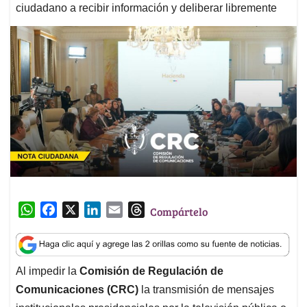
ciudadano a recibir información y deliberar libremente
W
F
X
L
E
T
Compártelo
h
a
i
m
h
a
c
n
a
r
t
e
k
i
e
Al impedir la
Comisión de Regulación de
s
b
e
l
a
Comunicaciones (CRC)
la transmisión de mensajes
A
o
d
d