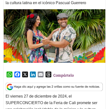
la cultura latina en el icónico Pascual Guerrero
W
F
X
L
E
T
Compártelo
h
a
i
m
h
a
c
n
a
r
t
e
k
i
e
El viernes 27 de diciembre de 2024, el
s
b
e
l
a
SUPERCONCIERTO de la Feria de Cali promete ser
A
o
d
d