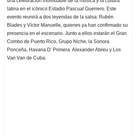
p
o
I
s
una celebración inolvidable de la música y la cultura
p
k
n
latina en el icónico Estadio Pascual Guerrero. Este
evento reunirá a dos leyendas de la salsa: Rubén
Blades y Víctor Manuelle, quienes ya han confirmado su
presencia en el escenario. Junto a ellos estarán el Gran
Combo de Puerto Rico, Grupo Niche, la Sonora
Ponceña, Havana D' Primera Alexander Abreu y Los
Van Van de Cuba.