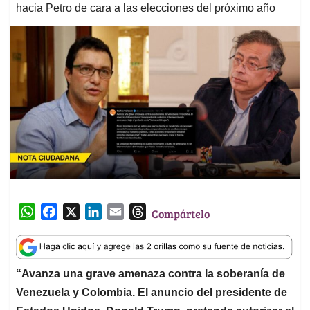
hacia Petro de cara a las elecciones del próximo año
W
F
X
L
E
T
Compártelo
h
a
i
m
h
a
c
n
a
r
t
e
k
i
e
“Avanza una grave amenaza contra la soberanía de
s
b
e
l
a
Venezuela y Colombia. El anuncio del presidente de
A
o
d
d