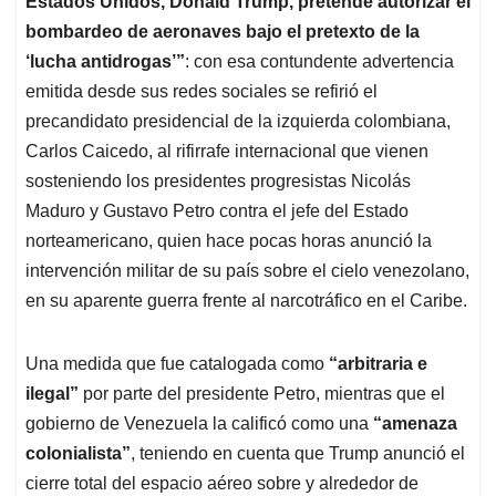
p
o
I
s
Estados Unidos, Donald Trump, pretende autorizar el
p
k
n
bombardeo de aeronaves bajo el pretexto de la
‘lucha antidrogas’”
: con esa contundente advertencia
emitida desde sus redes sociales se refirió el
precandidato presidencial de la izquierda colombiana,
Carlos Caicedo, al rifirrafe internacional que vienen
sosteniendo los presidentes progresistas Nicolás
Maduro y Gustavo Petro contra el jefe del Estado
norteamericano, quien hace pocas horas anunció la
intervención militar de su país sobre el cielo venezolano,
en su aparente guerra frente al narcotráfico en el Caribe.
Una medida que fue catalogada como
“arbitraria e
ilegal”
por parte del presidente Petro, mientras que el
gobierno de Venezuela la calificó como una
“amenaza
colonialista”
, teniendo en cuenta que Trump anunció el
cierre total del espacio aéreo sobre y alrededor de