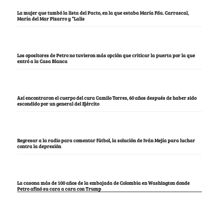
La mujer que tumbó la lista del Pacto, en la que estaba María Fda. Carrascal,
María del Mar Pizarro y “Lalis
Los opositores de Petro no tuvieron más opción que criticar la puerta por la que
entró a la Casa Blanca
Así encontraron el cuerpo del cura Camilo Torres, 60 años después de haber sido
escondido por un general del Ejército
Regresar a la radio para comentar fútbol, la solución de Iván Mejía para luchar
contra la depresión
La casona más de 100 años de la embajada de Colombia en Washington donde
Petro afinó su cara a cara con Trump