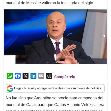
mundial de Messi le valieron la insultada del siglo
W
F
X
L
E
T
Compártelo
h
a
i
m
h
a
c
n
a
r
t
e
k
i
e
No fue sino que Argentina se proclamara campeona del
s
b
e
l
a
mundial de Catar, para que Carlos Antonio Vélez saliera
A
o
d
d