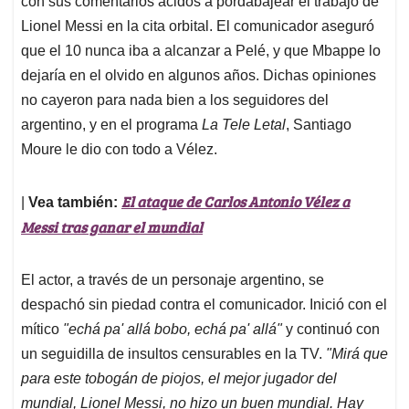
p
o
I
s
con sus comentarios ácidos a pordabajear el trabajo de
p
k
n
Lionel Messi en la cita orbital. El comunicador aseguró
que el 10 nunca iba a alcanzar a Pelé, y que Mbappe lo
dejaría en el olvido en algunos años. Dichas opiniones
no cayeron para nada bien a los seguidores del
argentino, y en el programa
La Tele Letal
, Santiago
Moure le dio con todo a Vélez.
El ataque de Carlos Antonio Vélez a
|
Vea también:
Messi tras ganar el mundial
El actor, a través de un personaje argentino, se
despachó sin piedad contra el comunicador. Inició con el
mítico
"echá pa' allá bobo, echá pa' allá"
y continuó con
un seguidilla de insultos censurables en la TV.
"Mirá que
para este tobogán de piojos, el mejor jugador del
mundial, Lionel Messi, no hizo un buen mundial. Hay