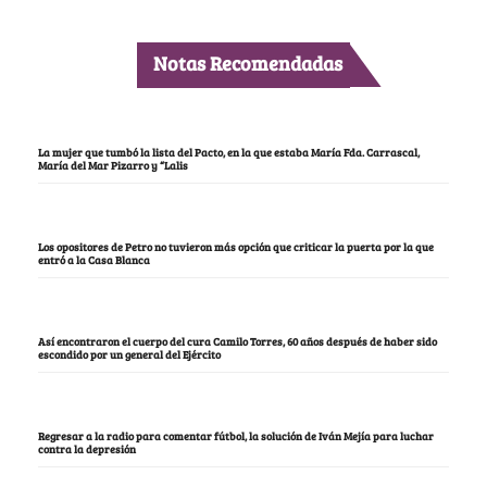
Notas Recomendadas
La mujer que tumbó la lista del Pacto, en la que estaba María Fda. Carrascal,
María del Mar Pizarro y “Lalis
Los opositores de Petro no tuvieron más opción que criticar la puerta por la que
entró a la Casa Blanca
Así encontraron el cuerpo del cura Camilo Torres, 60 años después de haber sido
escondido por un general del Ejército
Regresar a la radio para comentar fútbol, la solución de Iván Mejía para luchar
contra la depresión