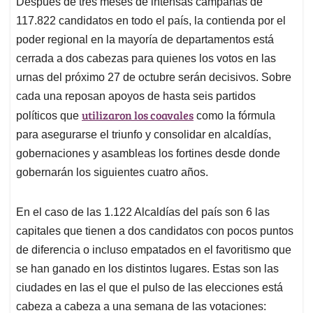
Después de tres meses de intensas campañas de
s
b
e
l
a
117.822 candidatos en todo el país, la contienda por el
A
o
d
d
p
o
I
s
poder regional en la mayoría de departamentos está
p
k
n
cerrada a dos cabezas para quienes los votos en las
urnas del próximo 27 de octubre serán decisivos. Sobre
cada una reposan apoyos de hasta seis partidos
utilizaron los coavales
políticos que
como la fórmula
para asegurarse el triunfo y consolidar en alcaldías,
gobernaciones y asambleas los fortines desde donde
gobernarán los siguientes cuatro años.
En el caso de las 1.122 Alcaldías del país son 6 las
capitales que tienen a dos candidatos con pocos puntos
de diferencia o incluso empatados en el favoritismo que
se han ganado en los distintos lugares. Estas son las
ciudades en las el que el pulso de las elecciones está
cabeza a cabeza a una semana de las votaciones: