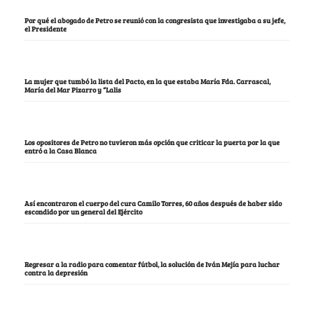
Por qué el abogado de Petro se reunió con la congresista que investigaba a su jefe,
el Presidente
La mujer que tumbó la lista del Pacto, en la que estaba María Fda. Carrascal,
María del Mar Pizarro y “Lalis
Los opositores de Petro no tuvieron más opción que criticar la puerta por la que
entró a la Casa Blanca
Así encontraron el cuerpo del cura Camilo Torres, 60 años después de haber sido
escondido por un general del Ejército
Regresar a la radio para comentar fútbol, la solución de Iván Mejía para luchar
contra la depresión