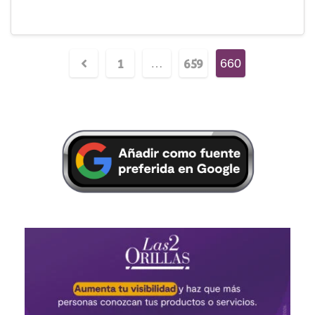
1
659
…
660