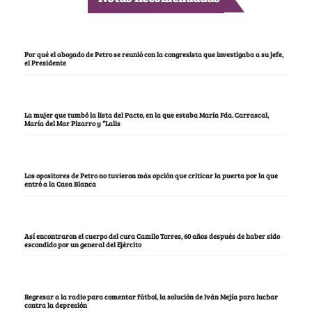
Por qué el abogado de Petro se reunió con la congresista que investigaba a su jefe,
el Presidente
La mujer que tumbó la lista del Pacto, en la que estaba María Fda. Carrascal,
María del Mar Pizarro y “Lalis
Los opositores de Petro no tuvieron más opción que criticar la puerta por la que
entró a la Casa Blanca
Así encontraron el cuerpo del cura Camilo Torres, 60 años después de haber sido
escondido por un general del Ejército
Regresar a la radio para comentar fútbol, la solución de Iván Mejía para luchar
contra la depresión