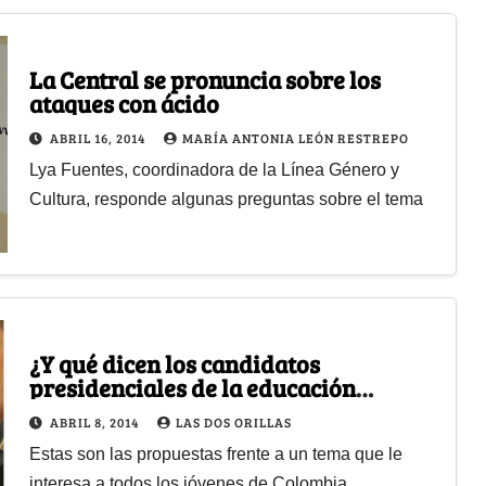
La Central se pronuncia sobre los
ataques con ácido
ABRIL 16, 2014
MARÍA ANTONIA LEÓN RESTREPO
Lya Fuentes, coordinadora de la Línea Género y
Cultura, responde algunas preguntas sobre el tema
¿Y qué dicen los candidatos
presidenciales de la educación
pública superior?
ABRIL 8, 2014
LAS DOS ORILLAS
Estas son las propuestas frente a un tema que le
interesa a todos los jóvenes de Colombia