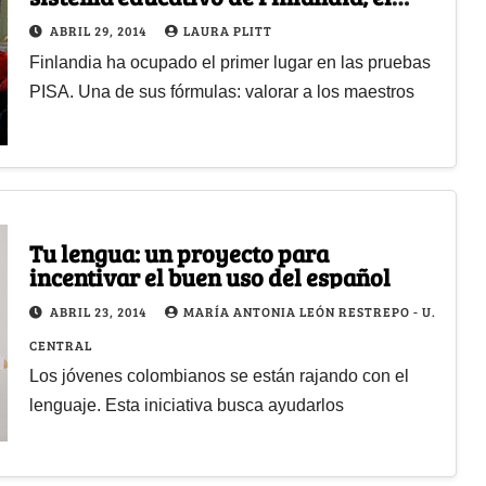
mejor del mundo?
ABRIL 29, 2014
LAURA PLITT
Finlandia ha ocupado el primer lugar en las pruebas
PISA. Una de sus fórmulas: valorar a los maestros
Tu lengua: un proyecto para
incentivar el buen uso del español
ABRIL 23, 2014
MARÍA ANTONIA LEÓN RESTREPO - U.
CENTRAL
Los jóvenes colombianos se están rajando con el
lenguaje. Esta iniciativa busca ayudarlos