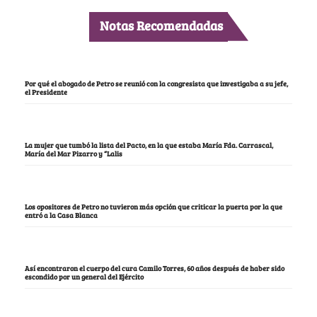
Notas Recomendadas
Por qué el abogado de Petro se reunió con la congresista que investigaba a su jefe,
el Presidente
La mujer que tumbó la lista del Pacto, en la que estaba María Fda. Carrascal,
María del Mar Pizarro y “Lalis
Los opositores de Petro no tuvieron más opción que criticar la puerta por la que
entró a la Casa Blanca
Así encontraron el cuerpo del cura Camilo Torres, 60 años después de haber sido
escondido por un general del Ejército