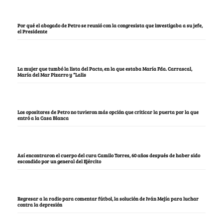
Por qué el abogado de Petro se reunió con la congresista que investigaba a su jefe,
el Presidente
La mujer que tumbó la lista del Pacto, en la que estaba María Fda. Carrascal,
María del Mar Pizarro y “Lalis
Los opositores de Petro no tuvieron más opción que criticar la puerta por la que
entró a la Casa Blanca
Así encontraron el cuerpo del cura Camilo Torres, 60 años después de haber sido
escondido por un general del Ejército
Regresar a la radio para comentar fútbol, la solución de Iván Mejía para luchar
contra la depresión