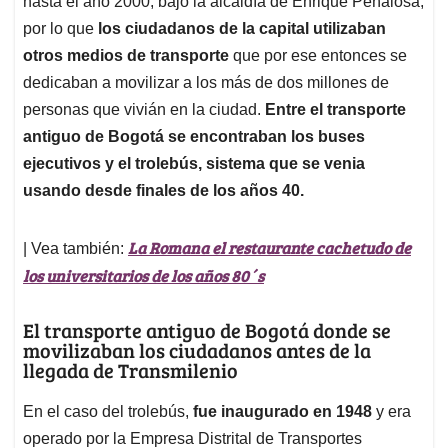
p
o
I
s
hasta el año 2000, bajo la alcaldía de Enrique Peñalosa,
p
k
n
por lo que
los ciudadanos de la capital utilizaban
otros medios de transporte
que por ese entonces se
dedicaban a movilizar a los más de dos millones de
personas que vivián en la ciudad.
Entre el transporte
antiguo de Bogotá se encontraban los buses
ejecutivos y el trolebús, sistema que se venia
usando desde finales de los años 40.
La Romana el restaurante cachetudo de
| Vea también:
los universitarios de los años 80´s
El transporte antiguo de Bogotá donde se
movilizaban los ciudadanos antes de la
llegada de Transmilenio
En el caso del trolebús,
fue inaugurado en 1948
y era
operado por la Empresa Distrital de Transportes