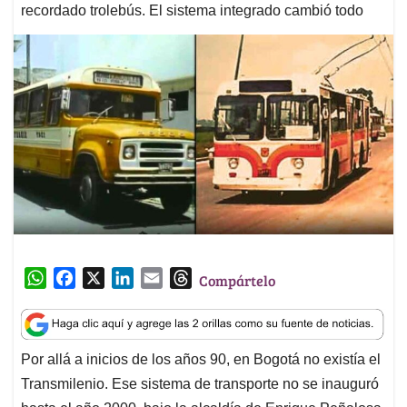
recordado trolebús. El sistema integrado cambió todo
W
F
X
L
E
T
Compártelo
h
a
i
m
h
a
c
n
a
r
t
e
k
i
e
Por allá a inicios de los años 90, en Bogotá no existía el
s
b
e
l
a
Transmilenio. Ese sistema de transporte no se inauguró
A
o
d
d