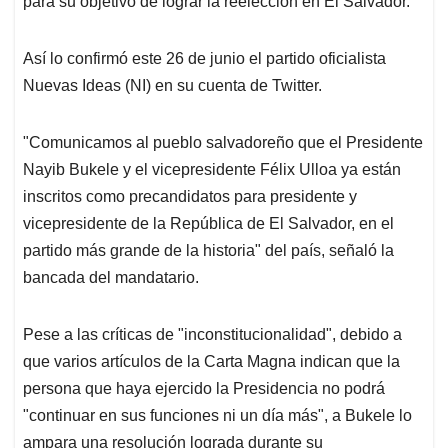
p
o
I
s
para su objetivo de lograr la reelección en El Salvador.
p
k
n
Así lo confirmó este 26 de junio el partido oficialista
Nuevas Ideas (NI) en su cuenta de Twitter.
"Comunicamos al pueblo salvadoreño que el Presidente
Nayib Bukele y el vicepresidente Félix Ulloa ya están
inscritos como precandidatos para presidente y
vicepresidente de la República de El Salvador, en el
partido más grande de la historia" del país, señaló la
bancada del mandatario.
Pese a las críticas de "inconstitucionalidad", debido a
que varios artículos de la Carta Magna indican que la
persona que haya ejercido la Presidencia no podrá
"continuar en sus funciones ni un día más", a Bukele lo
ampara una resolución lograda durante su