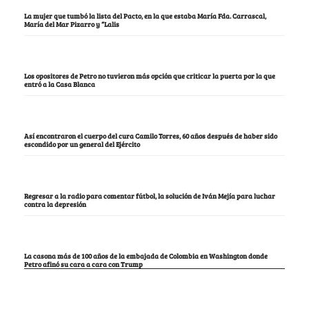
La mujer que tumbó la lista del Pacto, en la que estaba María Fda. Carrascal,
María del Mar Pizarro y “Lalis
Los opositores de Petro no tuvieron más opción que criticar la puerta por la que
entró a la Casa Blanca
Así encontraron el cuerpo del cura Camilo Torres, 60 años después de haber sido
escondido por un general del Ejército
Regresar a la radio para comentar fútbol, la solución de Iván Mejía para luchar
contra la depresión
La casona más de 100 años de la embajada de Colombia en Washington donde
Petro afinó su cara a cara con Trump