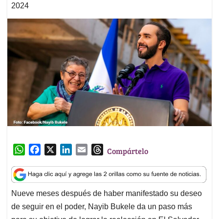
2024
W
F
X
L
E
T
Compártelo
h
a
i
m
h
a
c
n
a
r
t
e
k
i
e
Nueve meses después de haber manifestado su deseo
s
b
e
l
a
de seguir en el poder, Nayib Bukele da un paso más
A
o
d
d