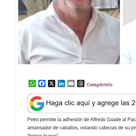
W
F
X
L
E
T
Compártelo
h
a
i
m
h
a
c
n
a
r
t
e
k
i
e
s
b
e
l
a
A
o
d
d
Petro permite la adhesión de Alfredo Saade al Pacto
p
o
I
s
amansador de caballos, volando cabezas de su pr
p
k
n
“tienen huevo”.