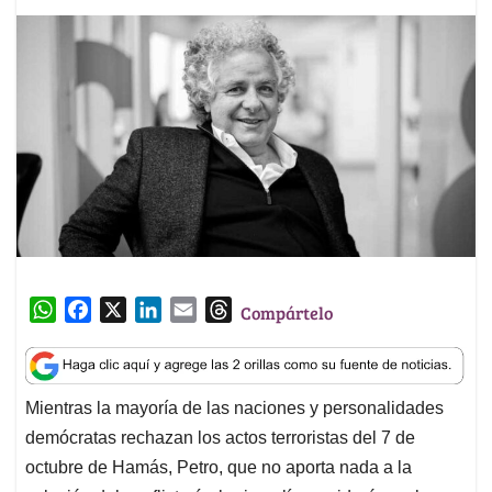
W
F
X
L
E
T
Compártelo
h
a
i
m
h
a
c
n
a
r
t
e
k
i
e
Mientras la mayoría de las naciones y personalidades
s
b
e
l
a
demócratas rechazan los actos terroristas del 7 de
A
o
d
d
p
o
I
s
octubre de Hamás, Petro, que no aporta nada a la