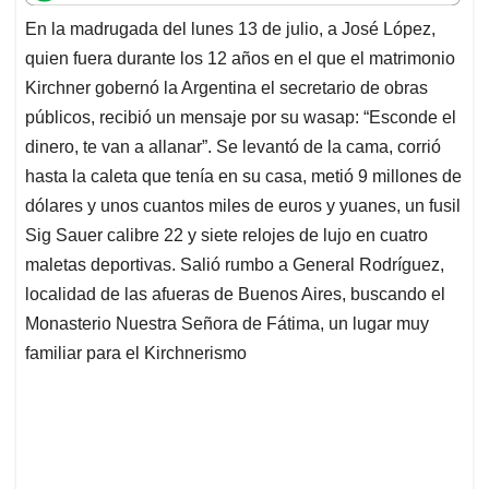
t
e
k
i
e
En la madrugada del lunes 13 de julio, a José López,
s
b
e
l
a
quien fuera durante los 12 años en el que el matrimonio
A
o
d
d
p
o
I
s
Kirchner gobernó la Argentina el secretario de obras
p
k
n
públicos, recibió un mensaje por su wasap: “Esconde el
dinero, te van a allanar”. Se levantó de la cama, corrió
hasta la caleta que tenía en su casa, metió 9 millones de
dólares y unos cuantos miles de euros y yuanes, un fusil
Sig Sauer calibre 22 y siete relojes de lujo en cuatro
maletas deportivas. Salió rumbo a General Rodríguez,
localidad de las afueras de Buenos Aires, buscando el
Monasterio Nuestra Señora de Fátima, un lugar muy
familiar para el Kirchnerismo