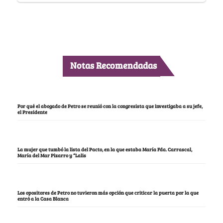
Notas Recomendadas
Por qué el abogado de Petro se reunió con la congresista que investigaba a su jefe,
el Presidente
La mujer que tumbó la lista del Pacto, en la que estaba María Fda. Carrascal,
María del Mar Pizarro y “Lalis
Los opositores de Petro no tuvieron más opción que criticar la puerta por la que
entró a la Casa Blanca