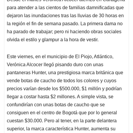
s
b
e
l
a
para atender a las cientos de familias damnificadas que
A
o
d
d
p
o
I
s
dejaron las inundaciones tras las lluvias de 30 horas en
p
k
n
la región el fin de semana pasado. La primera dama no
ha parado de trabajar; pero ni haciendo obras sociales
olvida el estilo y glampur a la hora de vestir.
Este viernes, en el municipio de El Piojo, Atlántico,
Verónica Alcocer llegó pisando duro con unas
pantaneras Hunter, una prestigiosa marca británica que
vende botas de caucho de todos los colores y cuyos
precios varían desde los $500.000, $1 millón y podrían
llegar a costar hasta $2 millones. A simple vista, se
confundirían con unas botas de caucho que se
consiguen en el centro de Bogotá que por lo general
cuestan $30.000. Pero al tener, en la parte delantera
superior, la marca característica Hunter, aumenta su