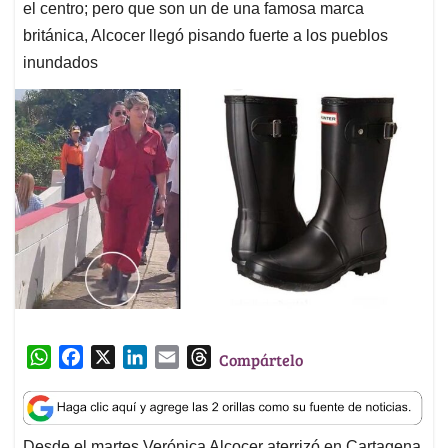
el centro; pero que son un de una famosa marca
británica, Alcocer llegó pisando fuerte a los pueblos
inundados
W
F
X
L
E
T
Compártelo
h
a
i
m
h
a
c
n
a
r
t
e
k
i
e
Desde el martes Verónica Alcocer aterrizó en Cartagena