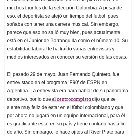
A
o
d
d
p
o
I
s
muchos triunfos de la selección Colombia. A pesar de
p
k
n
eso, el deportista se alejó un tiempo del fútbol, pues
soñaba con tener una carrera musical. Sin embargo,
parece que eso no salió muy bien, pues actualmente
está en el Junior de Barranquilla como el número 10. Su
estabilidad laboral le ha traído varias entrevistas y
medios interesados en conocer su versión de las cosas.
El pasado 29 de mayo, Juan Fernando Quintero, fue
entrevistado en el programa ‘F90’ de ESPN en
Argentina. La entrevista era para hablar de su panorama
el centrocampista
deportivo, por lo que
dijo que se
siente muy feliz de estar en el fútbol colombiano y que
por ahora no jugará en un equipo internacional, para él
es gratificante estar en su país y tiene contrato hasta fin
de año. Sin embargo, le hace ojitos al River Plate para