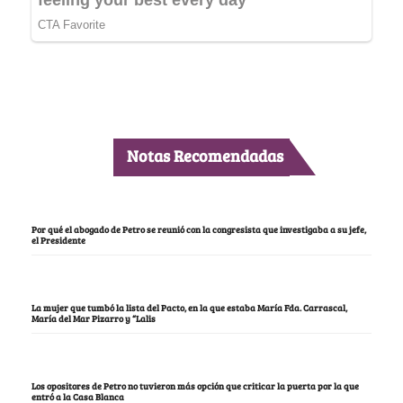
Notas Recomendadas
Por qué el abogado de Petro se reunió con la congresista que investigaba a su jefe,
el Presidente
La mujer que tumbó la lista del Pacto, en la que estaba María Fda. Carrascal,
María del Mar Pizarro y “Lalis
Los opositores de Petro no tuvieron más opción que criticar la puerta por la que
entró a la Casa Blanca