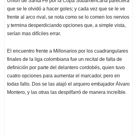
p
o
I
s
Union de Santa Fe por la Copa Sudamericana pareciera
p
k
n
que se le olvidó a hacer goles; y cada vez que se le ve
frente al arco rival, se nota como se lo comen los nervios
y termina desperdiciando opciones que, a simple vista,
serían mas difíciles errar.
El encuentro frente a Millonarios por los cuadrangulares
finales de la liga colombiana fue un recital de falta de
definición por parte del delantero cordobés, quien tuvo
cuatro opciones para aumentar el marcador, pero en
todas fallo. Dos se las atajó el arquero embajador Álvaro
Montero, y las otras las despilfarró de manera increíble.