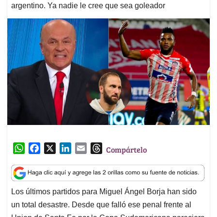
argentino. Ya nadie le cree que sea goleador
W
F
X
L
E
T
Compártelo
h
a
i
m
h
a
c
n
a
r
t
e
k
i
e
Los últimos partidos para Miguel Ángel Borja han sido
s
b
e
l
a
un total desastre. Desde que falló ese penal frente al
A
o
d
d