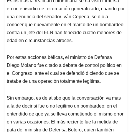
Estos días la realidad colombiana se ha visto inmersa
s
b
e
l
a
en un episodio de recordación generalizado, cuando por
A
o
d
d
p
o
I
s
una denuncia del senador Iván Cepeda, se dio a
p
k
n
conocer que nuevamente en el marco de un bombardeo
contra un jefe del ELN han fenecido cuatro menores de
edad en circunstancias atroces.
Por estas acciones bélicas, el ministro de Defensa
Diego Molano fue citado a debate de control político en
el Congreso, ante el cual se defendió diciendo que se
trataba de una operación totalmente legítima.
Sin embargo, es de atisbo que la conversación va más
allá de decir si fue o no legítimo un bombardeo; en el
entendido de que ya se lleva cometiendo el mismo error
en varias ocasiones. El más reciente fue la metida de
pata del ministro de Defensa Botero, quien también