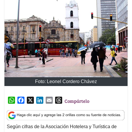
Foto: Leonel Cordero Chávez
W
F
X
L
E
T
Compártelo
h
a
i
m
h
a
c
n
a
r
t
e
k
i
e
Según cifras de la Asociación Hotelera y Turística de
s
b
e
l
a