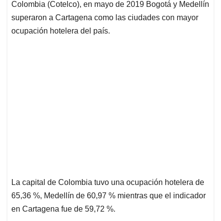
Colombia (Cotelco), en mayo de 2019 Bogotá y Medellín
A
o
d
d
p
o
I
s
superaron a Cartagena como las ciudades con mayor
p
k
n
ocupación hotelera del país.
La capital de Colombia tuvo una ocupación hotelera de
65,36 %, Medellín de 60,97 % mientras que el indicador
en Cartagena fue de 59,72 %.