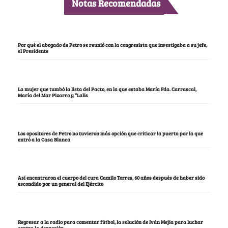
Notas Recomendadas
Por qué el abogado de Petro se reunió con la congresista que investigaba a su jefe,
el Presidente
La mujer que tumbó la lista del Pacto, en la que estaba María Fda. Carrascal,
María del Mar Pizarro y “Lalis
Los opositores de Petro no tuvieron más opción que criticar la puerta por la que
entró a la Casa Blanca
Así encontraron el cuerpo del cura Camilo Torres, 60 años después de haber sido
escondido por un general del Ejército
Regresar a la radio para comentar fútbol, la solución de Iván Mejía para luchar