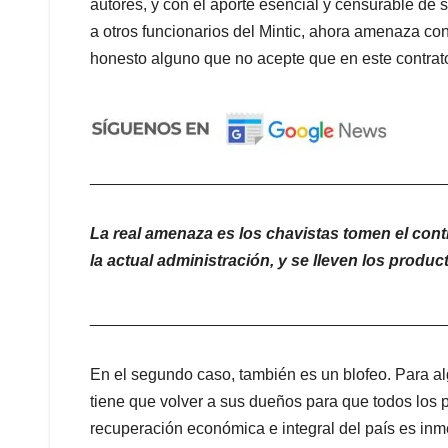
autores, y con el aporte esencial y censurable de s
a otros funcionarios del Mintic, ahora amenaza con
honesto alguno que no acepte que en este contrat
_______________________________________
La real amenaza es los chavistas tomen el co
la actual administración, y se lleven los produ
________________________________________
En el segundo caso, también es un blofeo. Para
tiene que volver a sus dueños para que todos los 
recuperación económica e integral del país es i