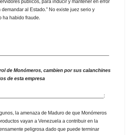
ervidores públicos, para inducir y mantener en error
 demandar al Estado.” No existe juez serio y
o ha habido fraude.
_________________________________________
ntrol de Monómeros, cambien por sus calanchines
ctos de esta empresa
______________________________________:
 algunos, la amenaza de Maduro de que Monómeros
productos vayan a Venezuela a contribuir en la
nmensamente peligrosa dado que puede terminar