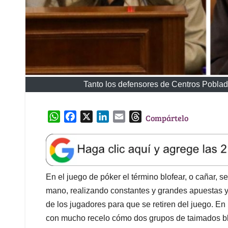
Tanto los defensores de Centros Pobla
W
F
X
L
E
T
Compártelo
h
a
i
m
h
a
c
n
a
r
t
e
k
i
e
s
b
e
l
a
A
o
d
d
En el juego de póker el término blofear, o cañar, 
p
o
I
s
mano, realizando constantes y grandes apuestas y/o
p
k
n
de los jugadores para que se retiren del juego. E
con mucho recelo cómo dos grupos de taimados blof