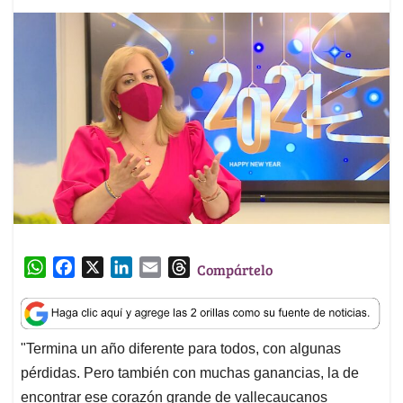
W
F
X
L
E
T
Compártelo
h
a
i
m
h
a
c
n
a
r
t
e
k
i
e
"Termina un año diferente para todos, con algunas
s
b
e
l
a
pérdidas. Pero también con muchas ganancias, la de
A
o
d
d
p
o
I
s
encontrar ese corazón grande de vallecaucanos