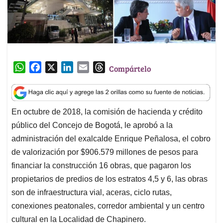
W
F
X
L
E
T
Compártelo
h
a
i
m
h
a
c
n
a
r
t
e
k
i
e
En octubre de 2018, la comisión de hacienda y crédito
s
b
e
l
a
público del Concejo de Bogotá, le aprobó a la
A
o
d
d
p
o
I
s
administración del exalcalde Enrique Peñalosa, el cobro
p
k
n
de valorización por $906.579 millones de pesos para
financiar la construcción 16 obras, que pagaron los
propietarios de predios de los estratos 4,5 y 6, las obras
son de infraestructura vial, aceras, ciclo rutas,
conexiones peatonales, corredor ambiental y un centro
cultural en la Localidad de Chapinero.