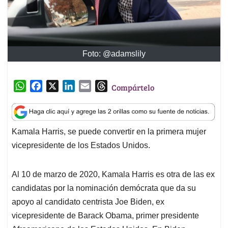
Foto: @adamslily
W
F
X
L
E
T
Compártelo
h
a
i
m
h
a
c
n
a
r
t
e
k
i
e
Kamala Harris, se puede convertir en la primera mujer
s
b
e
l
a
vicepresidente de los Estados Unidos.
A
o
d
d
p
o
I
s
p
k
n
Al 10 de marzo de 2020, Kamala Harris es otra de las ex
candidatas por la nominación demócrata que da su
apoyo al candidato centrista Joe Biden, ex
vicepresidente de Barack Obama, primer presidente