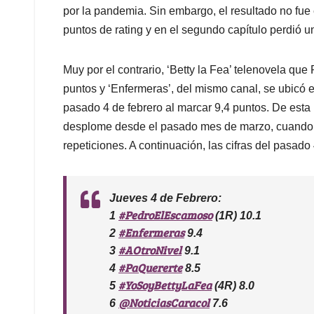
por la pandemia. Sin embargo, el resultado no fu
puntos de rating y en el segundo capítulo perdió u
Muy por el contrario, ‘Betty la Fea’ telenovela que
puntos y ‘Enfermeras’, del mismo canal, se ubicó e
pasado 4 de febrero al marcar 9,4 puntos. De es
desplome desde el pasado mes de marzo, cuando l
repeticiones. A continuación, las cifras del pasado 
Jueves 4 de Febrero:
#PedroElEscamoso
1
(1R) 10.1
#Enfermeras
2
9.4
#AOtroNivel
3
9.1
#PaQuererte
4
8.5
#YoSoyBettyLaFea
5
(4R) 8.0
@NoticiasCaracol
6
7.6