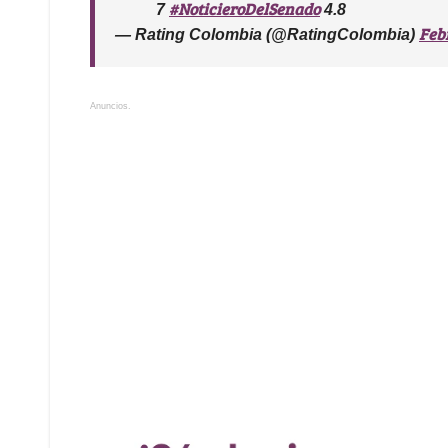
#NoticieroDelSenado
7
4.8
Feb
— Rating Colombia (@RatingColombia)
Anuncios.