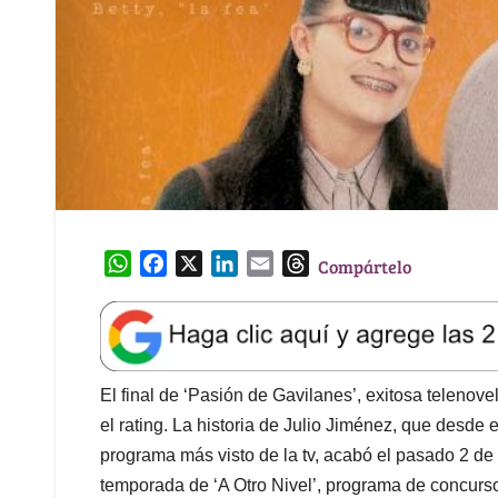
W
F
X
L
E
T
Compártelo
h
a
i
m
h
a
c
n
a
r
t
e
k
i
e
s
b
e
l
a
A
o
d
d
El final de ‘Pasión de Gavilanes’, exitosa telenov
p
o
I
s
el rating. La historia de Julio Jiménez, que desde
p
k
n
programa más visto de la tv, acabó el pasado 2 de
temporada de ‘A Otro Nivel’, programa de concur