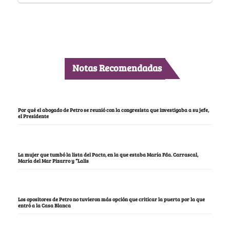
Notas Recomendadas
Por qué el abogado de Petro se reunió con la congresista que investigaba a su jefe,
el Presidente
La mujer que tumbó la lista del Pacto, en la que estaba María Fda. Carrascal,
María del Mar Pizarro y “Lalis
Los opositores de Petro no tuvieron más opción que criticar la puerta por la que
entró a la Casa Blanca