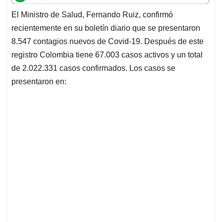
t
e
k
i
e
El Ministro de Salud, Fernando Ruiz, confirmó
s
b
e
l
a
recientemente en su boletín diario que se presentaron
A
o
d
d
p
o
I
s
8.547 contagios nuevos de Covid-19. Después de este
p
k
n
registro Colombia tiene 67.003 casos activos y un total
de 2.022.331 casos confirmados. Los casos se
presentaron en: