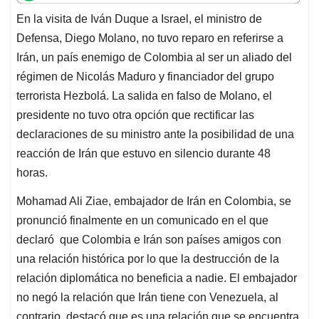
t
e
k
i
e
En la visita de Iván Duque a Israel, el ministro de
s
b
e
l
a
Defensa, Diego Molano, no tuvo reparo en referirse a
A
o
d
d
p
o
I
s
Irán, un país enemigo de Colombia al ser un aliado del
p
k
n
régimen de Nicolás Maduro y financiador del grupo
terrorista Hezbolá. La salida en falso de Molano, el
presidente no tuvo otra opción que rectificar las
declaraciones de su ministro ante la posibilidad de una
reacción de Irán que estuvo en silencio durante 48
horas.
Mohamad Ali Ziae, embajador de Irán en Colombia, se
pronunció finalmente en un comunicado en el que
declaró que Colombia e Irán son países amigos con
una relación histórica por lo que la destrucción de la
relación diplomática no beneficia a nadie. El embajador
no negó la relación que Irán tiene con Venezuela, al
contrario, destacó que es una relación que se encuentra