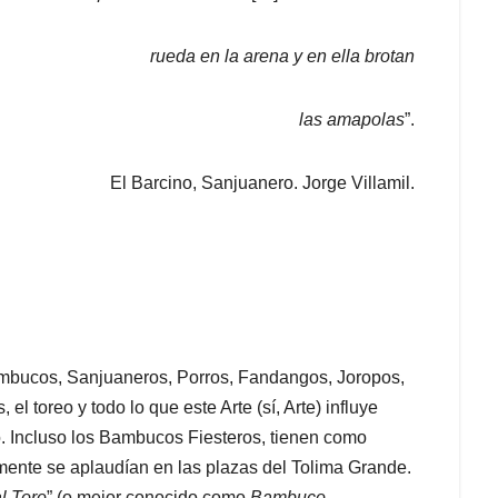
rueda en la arena y en ella brotan
las amapolas
”.
El Barcino, Sanjuanero. Jorge Villamil.
ambucos, Sanjuaneros, Porros, Fandangos, Joropos,
 el toreo y todo lo que este Arte (sí, Arte) influye
o. Incluso los Bambucos Fiesteros, tienen como
amente se aplaudían en las plazas del Tolima Grande.
l Toro
” (o mejor conocido como
Bambuco